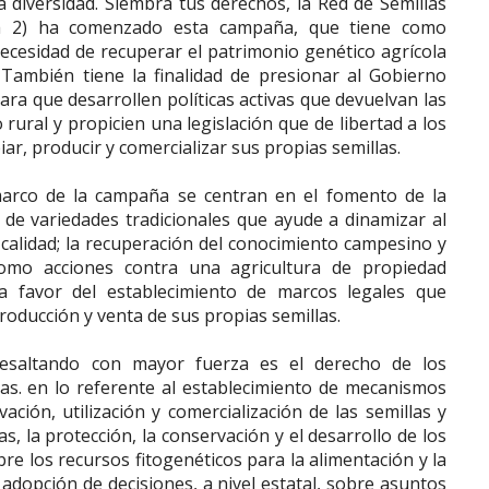
a diversidad. Siembra tus derechos, la Red de Semillas
a 2) ha comenzado esta campaña, que tiene como
 necesidad de recuperar el patrimonio genético agrícola
 También tiene la finalidad de presionar al Gobierno
ra que desarrollen políticas activas que devuelvan las
 rural y propicien una legislación que de libertad a los
ar, producir y comercializar sus propias semillas.
marco de la campaña se centran en el fomento de la
o de variedades tradicionales que ayude a dinamizar al
 calidad; la recuperación del conocimiento campesino y
 como acciones contra una agricultura de propiedad
y a favor del establecimiento de marcos legales que
producción y venta de sus propias semillas.
esaltando con mayor fuerza es el derecho de los
llas. en lo referente al establecimiento de mecanismos
vación, utilización y comercialización de las semillas y
s, la protección, la conservación y el desarrollo de los
re los recursos fitogenéticos para la alimentación y la
a adopción de decisiones, a nivel estatal, sobre asuntos