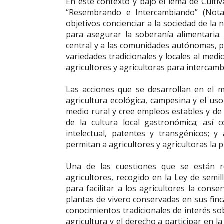
En este contexto y bajo el lema de Cultiv
“Resembrando e Intercambiando” (Not
objetivos concienciar a la sociedad de la
para asegurar la soberanía alimentaria.
central y a las comunidades autónomas, pa
variedades tradicionales y locales al medio
agricultores y agricultoras para intercambi
Las acciones que se desarrollan en el 
agricultura ecológica, campesina y el us
medio rural y cree empleos estables y de
de la cultura local gastronómica; así
intelectual, patentes y transgénicos; 
permitan a agricultores y agricultoras la 
Una de las cuestiones que se están r
agricultores, recogido en la Ley de semi
para facilitar a los agricultores la conser
plantas de vivero conservadas en sus finca
conocimientos tradicionales de interés sob
agricultura y el derecho a participar en l